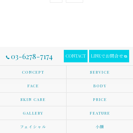
03-6278-7174
CONTACT
LINEでお問合せ
CONCEPT
SERVICE
FACE
BODY
SKIN CARE
PRICE
GALLERY
FEATURE
フェイシャル
小顔