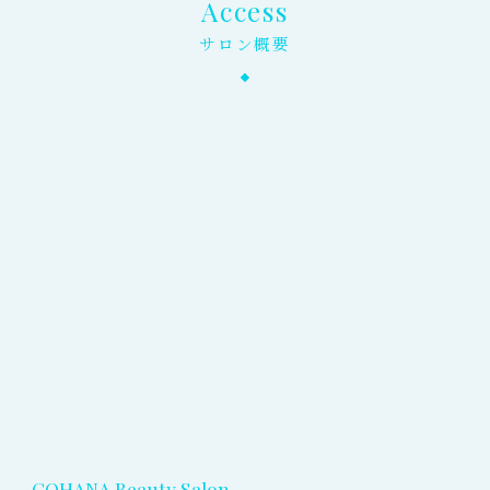
Access
サロン概要
COHANA Beauty Salon