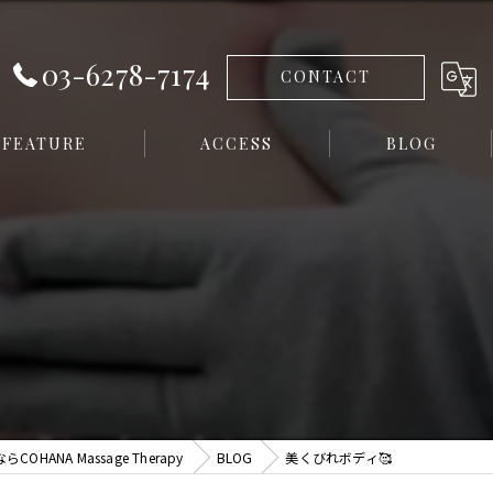
03-6278-7174
CONTACT
FEATURE
ACCESS
BLOG
イシャル
ANA Massage Therapy
BLOG
美くびれボディ🥰