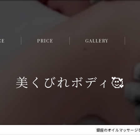
CE
PRICE
GALLERY
フェ
美くびれボディ🥰
小顔
痩身
美脚
全身
銀座のオイルマッサージならCOH