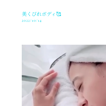
美くびれボディ🥰
2022/10/14