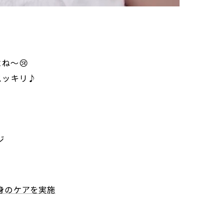
ね〜😢
スッキリ♪
ジ
身のケアを実施