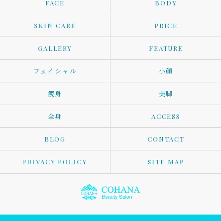
FACE
BODY
SKIN CARE
PRICE
GALLERY
FEATURE
フェイシャル
小顔
痩身
美脚
全身
ACCESS
BLOG
CONTACT
PRIVACY POLICY
SITE MAP