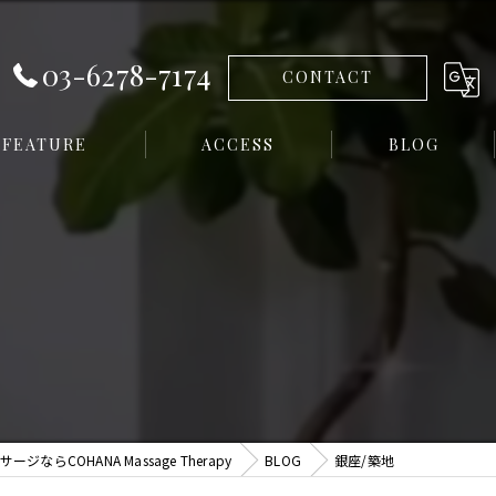
03-6278-7174
CONTACT
FEATURE
ACCESS
BLOG
イシャル
ならCOHANA Massage Therapy
BLOG
銀座/築地