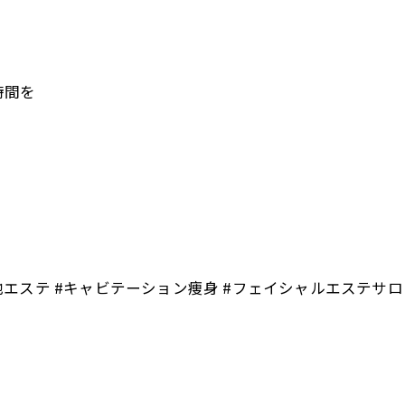
時間を
#築地エステ #キャビテーション痩身 #フェイシャルエステサ