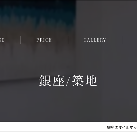
CE
PRICE
GALLERY
フェ
銀座/築地
小顔
痩身
美脚
全身
銀座のオイルマッサージ