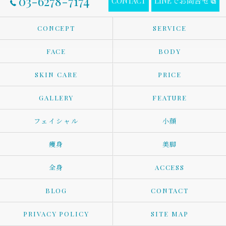
03-6278-7174
CONTACT
LINEでお問合せ
CONCEPT
SERVICE
FACE
BODY
SKIN CARE
PRICE
GALLERY
FEATURE
フェイシャル
小顔
痩身
美脚
全身
ACCESS
BLOG
CONTACT
PRIVACY POLICY
SITE MAP