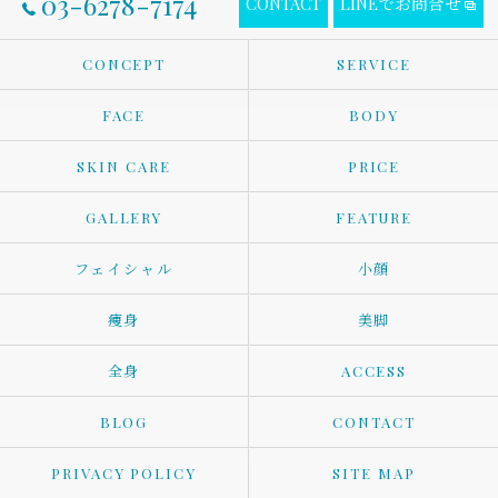
03-6278-7174
CONTACT
LINEでお問合せ
CONCEPT
SERVICE
FACE
BODY
SKIN CARE
PRICE
GALLERY
FEATURE
フェイシャル
小顔
痩身
美脚
全身
ACCESS
BLOG
CONTACT
PRIVACY POLICY
SITE MAP