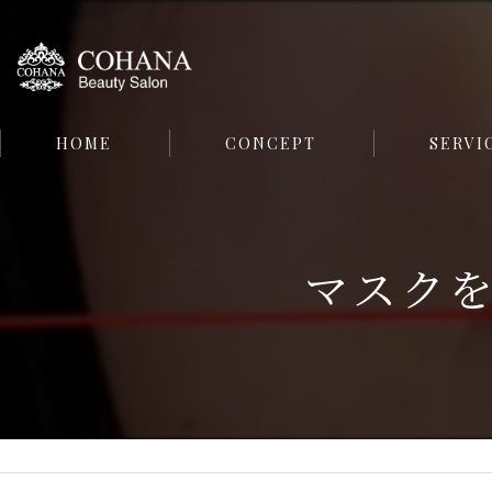
HOME
CONCEPT
SERVI
FACE
マスク
BODY
SKIN CARE