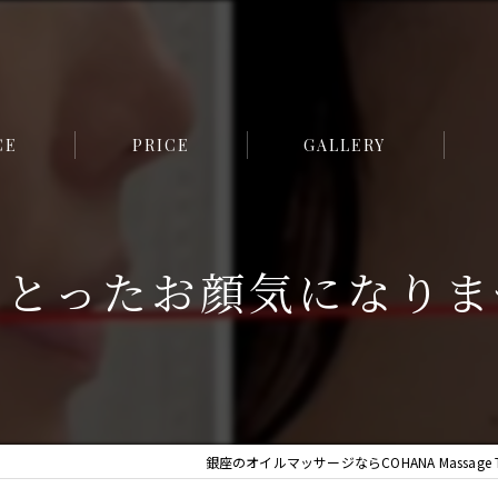
CE
PRICE
GALLERY
フェ
をとったお顔気になりま
小顔
痩身
美脚
全身
銀座のオイルマッサージならCOHANA Massage Th